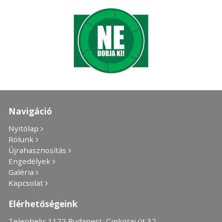
Navigáció
Nyitólap
Rólunk
Újrahasznosítás
Engedélyek
Galéria
Kapcsolat
Elérhetőségeink
Telephely: 1172 Budapest, Cinkotai út 32.