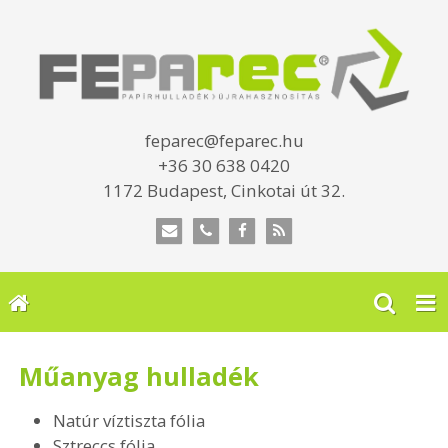
feparec@feparec.hu
+36 30 638 0420
1172 Budapest, Cinkotai út 32.
Műanyag hulladék
Natúr víztiszta fólia
Sztreccs fólia