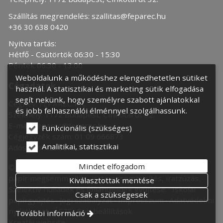
Szállítás megrendelés:
szallitas@feparec.hu
+36 30 638 0420
Nyitva tartás:
Hétfő - Csütörtök 06:30 - 15:30
Péntek 06:30 - 13:00
Weboldalunk a működéshez elengedhetetlen sütiket
Cégadatok
használ. A statisztikai és marketing sütik elfogadása
segít nekünk, hogy személyre szabott ajánlatokkal
Cégnév: FEPAREC Kft.
és jobb felhasználói élménnyel szolgálhassunk.
Székhely: 1172 Budapest, Cinkotai út 32.
E-mail:
feparec@feparec.hu
Funkcionális (szükséges)
Cégjegyzék szám: 01 09 666873
Analitikai, statisztikai
Adószám: 12335732-2-42
Mindet elfogadom
© 2022 Feparec Kft. Papírhulladék újrahasznosítás,
papír megsemmisítés, iratmegsemmisítés, iratzúzás.
Kiválasztottak mentése
Szelektív hulladék és fóliahulladék gyűjtése.
Iskolai
Csak a szükségesek
papírgyűjtés
Jogi szabályzat
Impresszum
Adatvédelmi
nyilatkozat
ÁSZF
Süti beállítások
További információ
Kreatív website