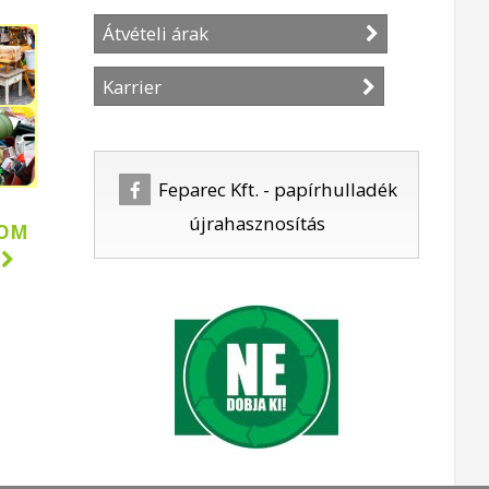
Átvételi árak
Karrier
Feparec Kft. - papírhulladék
újrahasznosítás
LOM