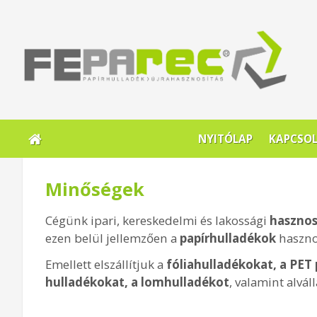
NYITÓLAP
KAPCSO
Minőségek
Cégünk ipari, kereskedelmi és lakossági
hasznos
ezen belül jellemzően a
papírhulladékok
hasznos
Emellett elszállítjuk a
fóliahulladékokat, a PET
hulladékokat, a lomhulladékot
, valamint alvál