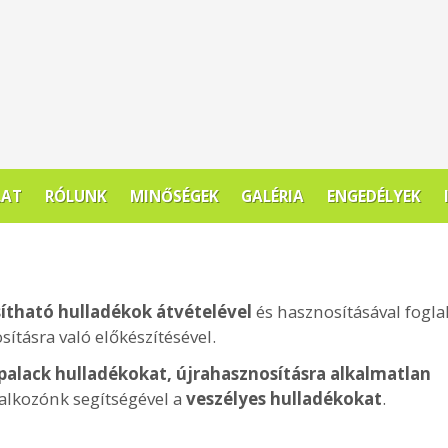
LAT
RÓLUNK
MINŐSÉGEK
GALÉRIA
ENGEDÉLYEK
ítható hulladékok átvételével
és hasznosításával foglal
ításra való előkészítésével.
 palack hulladékokat, újrahasznosításra alkalmatlan
lalkozónk segítségével a
veszélyes hulladékokat
.