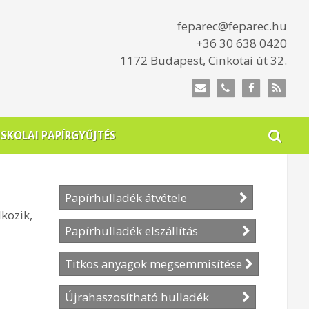
feparec@feparec.hu
+36 30 638 0420
1172 Budapest, Cinkotai út 32.
ISKOLAI PAPÍRGYŰJTÉS
Papírhulladék átvétele
kozik,
Papírhulladék elszállítás
Titkos anyagok megsemmisítése
Újrahaszosítható hulladék